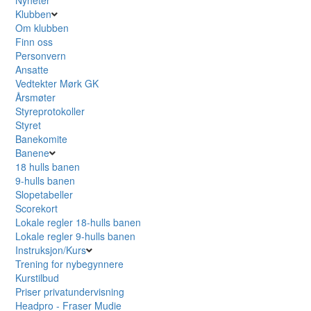
Klubben
Om klubben
Finn oss
Personvern
Ansatte
Vedtekter Mørk GK
Årsmøter
Styreprotokoller
Styret
Banekomite
Banene
18 hulls banen
9-hulls banen
Slopetabeller
Scorekort
Lokale regler 18-hulls banen
Lokale regler 9-hulls banen
Instruksjon/Kurs
Trening for nybegynnere
Kurstilbud
Priser privatundervisning
Headpro - Fraser Mudie