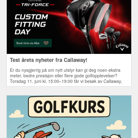
Test årets nyheter fra Callaway!
Er du nysgjerrig på om nytt utstyr kan gi deg noen ekstra
meter, bedre presisjon eller flere gode golfopplevelser?
Torsdag 11. juni kl. 15:00–19:00 får vi besøk av Callaway,
som tar med seg hele årets sortiment av drivere,
fairwaykøller, hybrider, jernsett og wedger til Mørk
Golfklubb.