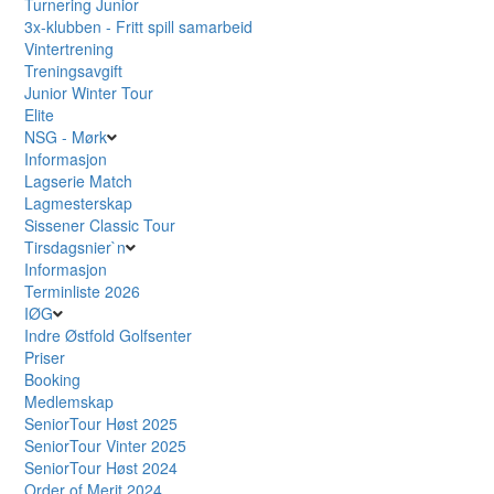
Turnering Junior
3x-klubben - Fritt spill samarbeid
Vintertrening
Treningsavgift
Junior Winter Tour
Elite
NSG - Mørk
Informasjon
Lagserie Match
Lagmesterskap
Sissener Classic Tour
Tirsdagsnier`n
Informasjon
Terminliste 2026
IØG
Indre Østfold Golfsenter
Priser
Booking
Medlemskap
SeniorTour Høst 2025
SeniorTour Vinter 2025
SeniorTour Høst 2024
Order of Merit 2024