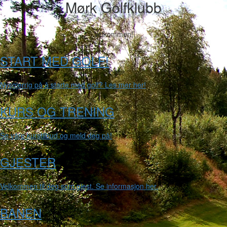
Mørk Golfklubb
Velkommen!
START MED GOLF!
Nysgjerrig på å starte med golf? Les mer her!
KURS OG TRENING
Se våre kurstilbud og meld deg på!
GJESTER
Velkommen til deg som gjest. Se informasjon her.
BANEN