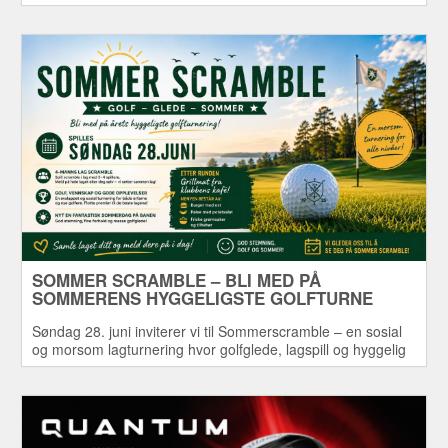
Skottlands østkyst, Frasers hjemby, som ligger sentralt
plassert mellom noen av verdens mest kjente
golfbaner.
SOMMER SCRAMBLE – BLI MED PÅ
SOMMERENS HYGGELIGSTE GOLFTURNE
Søndag 28. juni inviterer vi til Sommerscramble – en sosial
og morsom lagturnering hvor golfglede, lagspill og hyggelig
samvær står i fokus.