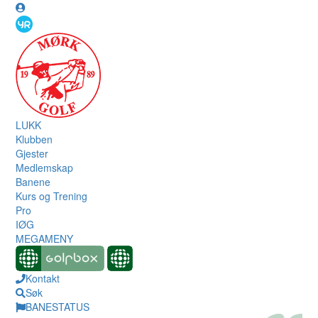
LUKK
Klubben
Gjester
Medlemskap
Banene
Kurs og Trening
Pro
IØG
MEGAMENY
Kontakt
Søk
BANESTATUS