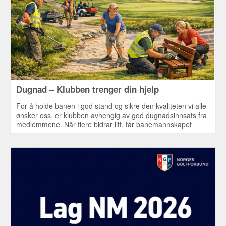
Dugnad – Klubben trenger din hjelp
For å holde banen i god stand og sikre den kvaliteten vi alle
ønsker oss, er klubben avhengig av god dugnadsinnsats fra
medlemmene. Når flere bidrar litt, får banemannskapet
bedre tid til de viktigste oppgavene – blant annet pleie av
greener. Dette er både nyttig for klubben og en hyggelig
måte å bidra til fellesskapet på.