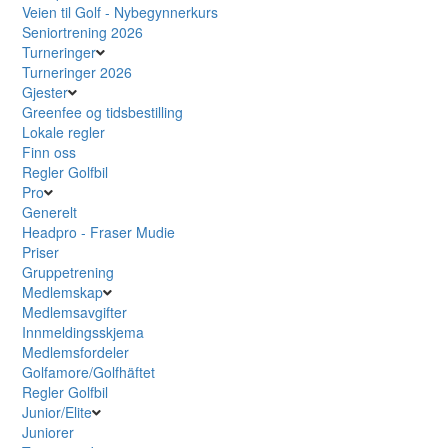
Veien til Golf - Nybegynnerkurs
Seniortrening 2026
Turneringer
Turneringer 2026
Gjester
Greenfee og tidsbestilling
Lokale regler
Finn oss
Regler Golfbil
Pro
Generelt
Headpro - Fraser Mudie
Priser
Gruppetrening
Medlemskap
Medlemsavgifter
Innmeldingsskjema
Medlemsfordeler
Golfamore/Golfhäftet
Regler Golfbil
Junior/Elite
Juniorer