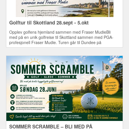
Golftur til Skottland 28.sept - 5.okt
Opplev golfens hjemland sammen med Fraser MudieBli
med på en unik golfreise til Skottland sammen med PGA-
profesjonell Fraser Mudie. Turen går til Dundee på
Skottlands østkyst, Frasers hjemby, som ligger sentralt
plassert mellom noen av verdens mest kjente
golfbaner.
SOMMER SCRAMBLE – BLI MED PÅ