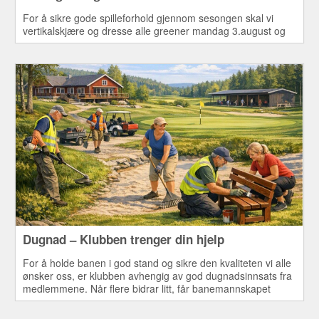
For å sikre gode spilleforhold gjennom sesongen skal vi
vertikalskjære og dresse alle greener mandag 3.august og
tirsdag 4. august.
Dugnad – Klubben trenger din hjelp
For å holde banen i god stand og sikre den kvaliteten vi alle
ønsker oss, er klubben avhengig av god dugnadsinnsats fra
medlemmene. Når flere bidrar litt, får banemannskapet
bedre tid til de viktigste oppgavene – blant annet pleie av
greener. Dette er både nyttig for klubben og en hyggelig