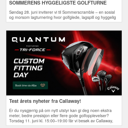
SOMMERENS HYGGELIGSTE GOLFTURNE
Søndag 28. juni inviterer vi til Sommerscramble – en sosial
og morsom lagturnering hvor golfglede, lagspill og hyggelig
samvær står i fokus.
Test årets nyheter fra Callaway!
Er du nysgjerrig på om nytt utstyr kan gi deg noen ekstra
meter, bedre presisjon eller flere gode golfopplevelser?
Torsdag 11. juni kl. 15:00–19:00 får vi besøk av Callaway,
som tar med seg hele årets sortiment av drivere,