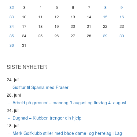
32
3
4
5
6
7
8
9
33
10
11
12
13
14
15
16
34
17
18
19
20
21
22
23
35
24
25
26
27
28
29
30
36
31
SISTE NYHETER
24. juli
Golftur til Spania med Fraser
28. juni
Arbeid på greener – mandag 3.august og tirsdag 4. august
24. juli
Dugnad – Klubben trenger din hjelp
18. juli
Mørk Golfklubb stiller med både dame- og herrelag i Lag-