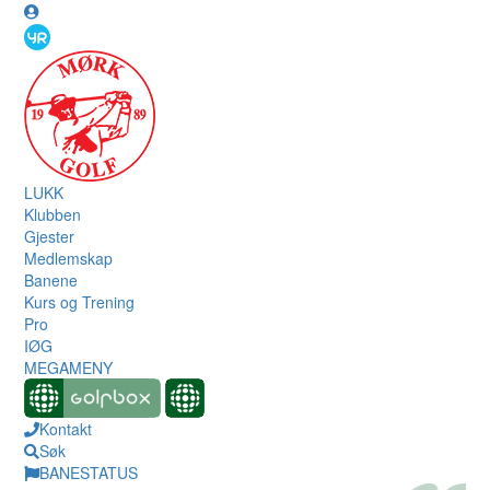
LUKK
Klubben
Gjester
Medlemskap
Banene
Kurs og Trening
Pro
IØG
MEGAMENY
Kontakt
Søk
BANESTATUS