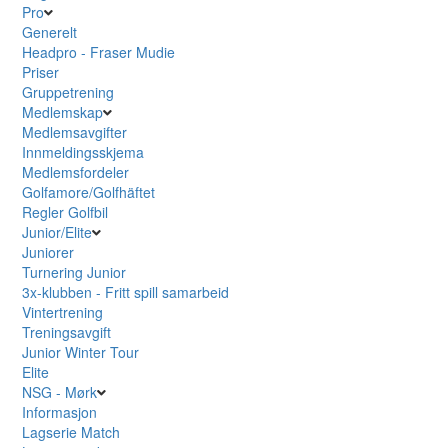
Pro
Generelt
Headpro - Fraser Mudie
Priser
Gruppetrening
Medlemskap
Medlemsavgifter
Innmeldingsskjema
Medlemsfordeler
Golfamore/Golfhäftet
Regler Golfbil
Junior/Elite
Juniorer
Turnering Junior
3x-klubben - Fritt spill samarbeid
Vintertrening
Treningsavgift
Junior Winter Tour
Elite
NSG - Mørk
Informasjon
Lagserie Match