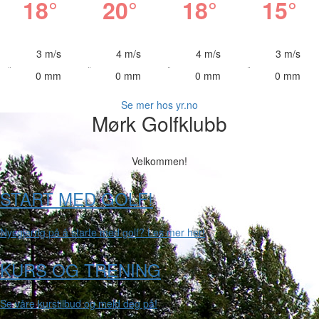
18°
20°
18°
15°
3 m/s
4 m/s
4 m/s
3 m/s
0 mm
0 mm
0 mm
0 mm
Se mer hos yr.no
Mørk Golfklubb
Velkommen!
START MED GOLF!
Nysgjerrig på å starte med golf? Les mer her!
KURS OG TRENING
Se våre kurstilbud og meld deg på!