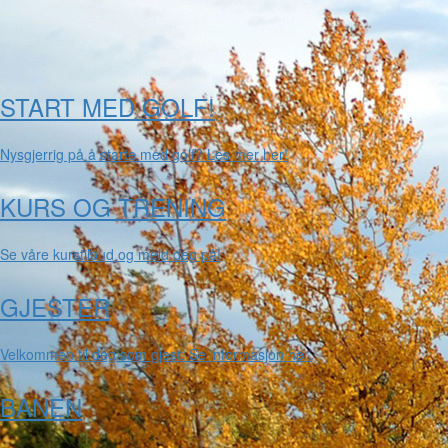
START MED GOLF!
Nysgjerrig på å starte med golf? Les mer her!
KURS OG TRENING
Se våre kurstilbud og meld deg på!
GJESTER
Velkommen til deg som gjest. Se informasjon her.
BANEN