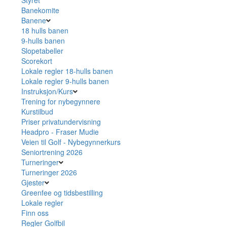
Banekomite
Banene
18 hulls banen
9-hulls banen
Slopetabeller
Scorekort
Lokale regler 18-hulls banen
Lokale regler 9-hulls banen
Instruksjon/Kurs
Trening for nybegynnere
Kurstilbud
Priser privatundervisning
Headpro - Fraser Mudie
Veien til Golf - Nybegynnerkurs
Seniortrening 2026
Turneringer
Turneringer 2026
Gjester
Greenfee og tidsbestilling
Lokale regler
Finn oss
Regler Golfbil