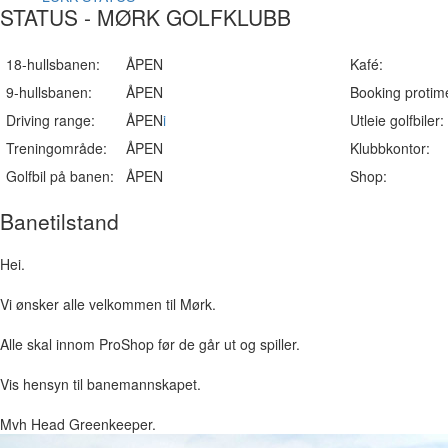
STATUS - MØRK GOLFKLUBB
18-hullsbanen:
ÅPEN
Kafé:
9-hullsbanen:
ÅPEN
Booking protim
Driving range:
ÅPEN
i
Utleie golfbiler:
Treningområde:
ÅPEN
Klubbkontor:
Golfbil på banen:
ÅPEN
Shop:
Banetilstand
Hei.
Vi ønsker alle velkommen til Mørk.
Alle skal innom ProShop før de går ut og spiller.
Vis hensyn til banemannskapet.
Mvh Head Greenkeeper.