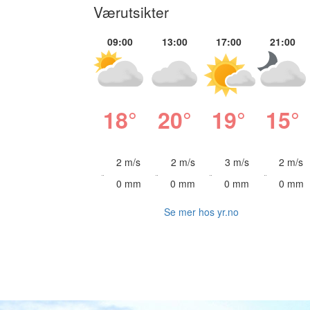
Værutsikter
09:00
13:00
17:00
21:00
18°
20°
19°
15°
2 m/s
2 m/s
3 m/s
2 m/s
0 mm
0 mm
0 mm
0 mm
Se mer hos yr.no