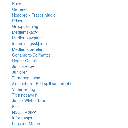
Pro
Generelt
Headpro - Fraser Mudie
Priser
Gruppetrening
Medlemskap
Medlemsavgifter
Innmeldingsskjema
Medlemsfordeler
Golfamore/Golfhäftet
Regler Golfbil
Junior/Elite
Juniorer
Turnering Junior
3x-klubben - Fritt spill samarbeid
Vintertrening
Treningsavgift
Junior Winter Tour
Elite
NSG - Mørk
Informasjon
Lagserie Match