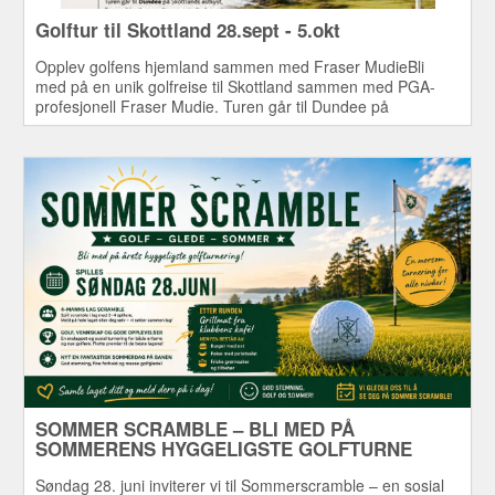
Golftur til Skottland 28.sept - 5.okt
Opplev golfens hjemland sammen med Fraser MudieBli
med på en unik golfreise til Skottland sammen med PGA-
profesjonell Fraser Mudie. Turen går til Dundee på
Skottlands østkyst, Frasers hjemby, som ligger sentralt
plassert mellom noen av verdens mest kjente
golfbaner.
SOMMER SCRAMBLE – BLI MED PÅ
SOMMERENS HYGGELIGSTE GOLFTURNE
Søndag 28. juni inviterer vi til Sommerscramble – en sosial