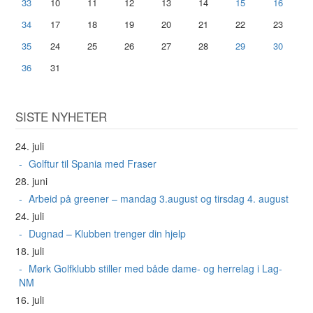
33
10
11
12
13
14
15
16
34
17
18
19
20
21
22
23
35
24
25
26
27
28
29
30
36
31
SISTE NYHETER
24. juli
Golftur til Spania med Fraser
28. juni
Arbeid på greener – mandag 3.august og tirsdag 4. august
24. juli
Dugnad – Klubben trenger din hjelp
18. juli
Mørk Golfklubb stiller med både dame- og herrelag i Lag-
NM
16. juli