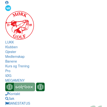
LUKK
Klubben
Gjester
Medlemskap
Banene
Kurs og Trening
Pro
IØG
MEGAMENY
Kontakt
Søk
BANESTATUS