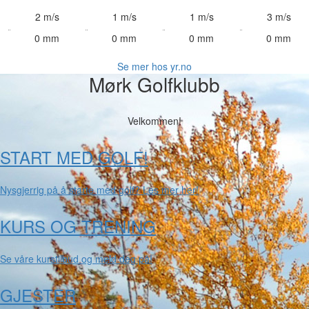
2 m/s
1 m/s
1 m/s
3 m/s
0 mm
0 mm
0 mm
0 mm
Se mer hos yr.no
Mørk Golfklubb
Velkommen!
START MED GOLF!
Nysgjerrig på å starte med golf? Les mer her!
KURS OG TRENING
Se våre kurstilbud og meld deg på!
GJESTER