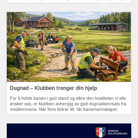
tirsdag 4. august.
Dugnad – Klubben trenger din hjelp
For å holde banen i god stand og sikre den kvaliteten vi alle
ønsker oss, er klubben avhengig av god dugnadsinnsats fra
medlemmene. Når flere bidrar litt, får banemannskapet
bedre tid til de viktigste oppgavene – blant annet pleie av
greener. Dette er både nyttig for klubben og en hyggelig
måte å bidra til fellesskapet på.