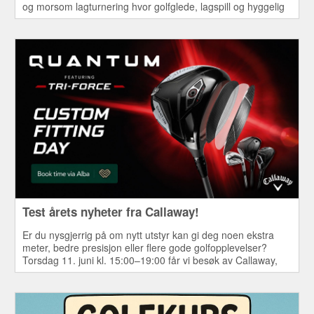
og morsom lagturnering hvor golfglede, lagspill og hyggelig
samvær står i fokus.
Test årets nyheter fra Callaway!
Er du nysgjerrig på om nytt utstyr kan gi deg noen ekstra
meter, bedre presisjon eller flere gode golfopplevelser?
Torsdag 11. juni kl. 15:00–19:00 får vi besøk av Callaway,
som tar med seg hele årets sortiment av drivere,
fairwaykøller, hybrider, jernsett og wedger til Mørk
Golfklubb.