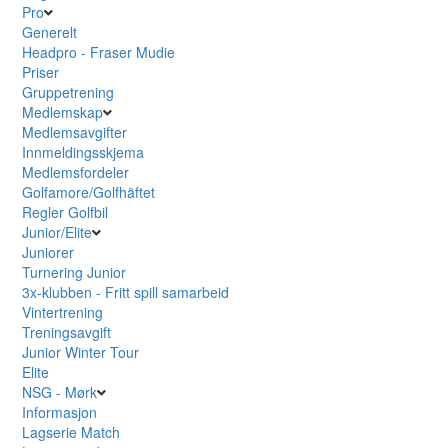
Pro
Generelt
Headpro - Fraser Mudie
Priser
Gruppetrening
Medlemskap
Medlemsavgifter
Innmeldingsskjema
Medlemsfordeler
Golfamore/Golfhäftet
Regler Golfbil
Junior/Elite
Juniorer
Turnering Junior
3x-klubben - Fritt spill samarbeid
Vintertrening
Treningsavgift
Junior Winter Tour
Elite
NSG - Mørk
Informasjon
Lagserie Match