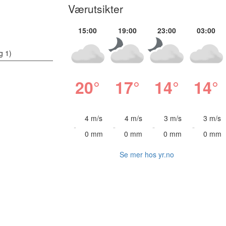
Værutsikter
15:00
19:00
23:00
03:00
g 1)
20°
17°
14°
14°
4 m/s
4 m/s
3 m/s
3 m/s
0 mm
0 mm
0 mm
0 mm
Se mer hos yr.no