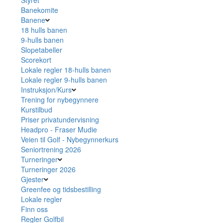
Banekomite
Banene
18 hulls banen
9-hulls banen
Slopetabeller
Scorekort
Lokale regler 18-hulls banen
Lokale regler 9-hulls banen
Instruksjon/Kurs
Trening for nybegynnere
Kurstilbud
Priser privatundervisning
Headpro - Fraser Mudie
Veien til Golf - Nybegynnerkurs
Seniortrening 2026
Turneringer
Turneringer 2026
Gjester
Greenfee og tidsbestilling
Lokale regler
Finn oss
Regler Golfbil