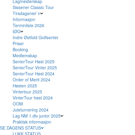
Lagmesterskap
Sissener Classic Tour
Tirsdagsnier`n
Informasjon
Terminliste 2026
IØG
Indre Østfold Golfsenter
Priser
Booking
Medlemskap
SeniorTour Høst 2025
SeniorTour Vinter 2025
SeniorTour Høst 2024
Order of Merit 2024
Høsten 2025
Vintertour 2025
VinterTour høst 2024
OOM
Juleturnering 2024
Lag NM 1.div junior 2025
Praktisk informasjon
SE DAGENS STATUS
LUKK STATUS