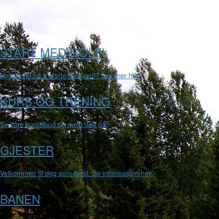
START MED GOLF!
Nysgjerrig på å starte med golf? Les mer her!
KURS OG TRENING
Se våre kurstilbud og meld deg på!
GJESTER
Velkommen til deg som gjest. Se informasjon her.
BANEN