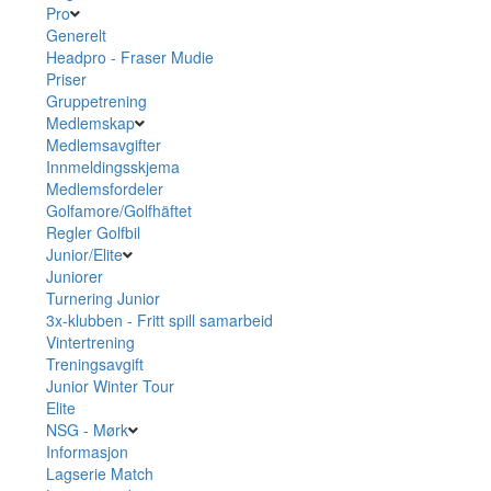
Pro
Generelt
Headpro - Fraser Mudie
Priser
Gruppetrening
Medlemskap
Medlemsavgifter
Innmeldingsskjema
Medlemsfordeler
Golfamore/Golfhäftet
Regler Golfbil
Junior/Elite
Juniorer
Turnering Junior
3x-klubben - Fritt spill samarbeid
Vintertrening
Treningsavgift
Junior Winter Tour
Elite
NSG - Mørk
Informasjon
Lagserie Match