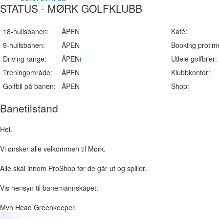
STATUS - MØRK GOLFKLUBB
18-hullsbanen:
ÅPEN
Kafé:
9-hullsbanen:
ÅPEN
Booking protim
Driving range:
ÅPEN
i
Utleie golfbiler:
Treningområde:
ÅPEN
Klubbkontor:
Golfbil på banen:
ÅPEN
Shop:
Banetilstand
Hei.
Vi ønsker alle velkommen til Mørk.
Alle skal innom ProShop før de går ut og spiller.
Vis hensyn til banemannskapet.
Mvh Head Greenkeeper.