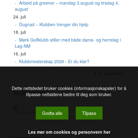
Arbeid på greener – mandag 3.august og tirsdag 4.
august
24. juli
Dugnad – Klubben trenger din hjelp
18. juli
Mørk Golfklubb stiller med både dame- og herrelag i
Lag-NM
16. juli
Klubbmesterskap 2026 - Er du klar?
Se nyhetsarkiv
Dette nettstedet bruker cookies (informasjonskapsler) for å
WEBKAMERA
tilpasse nettsidene bedre til deg som bruker.
Klikk for stort bilde
Godta alle
Tilpass
Les mer om cookies og personvern her
© Copyright 2026
Mørk golfklubb
-
Personvern