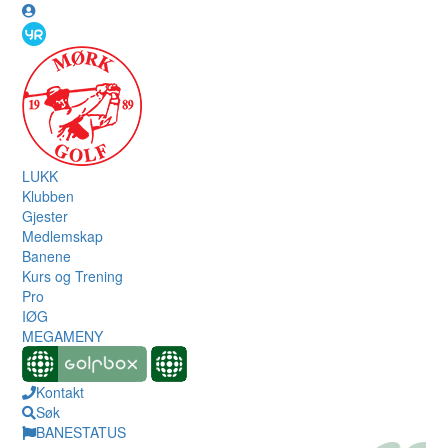
LUKK
Klubben
Gjester
Medlemskap
Banene
Kurs og Trening
Pro
IØG
MEGAMENY
Kontakt
Søk
BANESTATUS