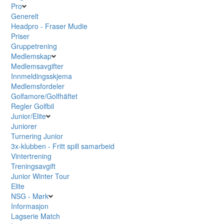
Pro
Generelt
Headpro - Fraser Mudie
Priser
Gruppetrening
Medlemskap
Medlemsavgifter
Innmeldingsskjema
Medlemsfordeler
Golfamore/Golfhäftet
Regler Golfbil
Junior/Elite
Juniorer
Turnering Junior
3x-klubben - Fritt spill samarbeid
Vintertrening
Treningsavgift
Junior Winter Tour
Elite
NSG - Mørk
Informasjon
Lagserie Match