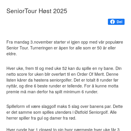
SeniorTour Høst 2025
Del
Fra mandag 3.november starter vi igjen opp med vår populære
Senior Tour. Turneringen er åpen for alle som er 50 år eller
eldre.
Hver uke, frem til og med uke 52 kan du spille en ny bane. Din
netto score for uken blir overført til en Order Of Merit. Denne
listen kårer da høstens seniorgolfer. Det er totalt 8 runder før
nyttår, og dine 6 beste runder er tellende. For å kunne motta
premie må man derfor ha spilt minimum 6 runder.
Spilleform vil være slaggolf maks 5 slag over banens par. Dette
er det samme som spilles utendørs i Østfold Seniorgolf. Alle
herrer spiller fra gul og damer fra rød.
Hver runde har 1 closest to pin hvor nærmeste hver uke får 3