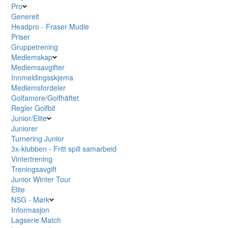
Pro
Generelt
Headpro - Fraser Mudie
Priser
Gruppetrening
Medlemskap
Medlemsavgifter
Innmeldingsskjema
Medlemsfordeler
Golfamore/Golfhäftet
Regler Golfbil
Junior/Elite
Juniorer
Turnering Junior
3x-klubben - Fritt spill samarbeid
Vintertrening
Treningsavgift
Junior Winter Tour
Elite
NSG - Mørk
Informasjon
Lagserie Match