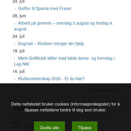
24. juli
Golftur til Spania med Fraser
28. juni
Arbeid på greener – mandag 3.august og tirsdag 4.
august
24. juli
Dugnad – Klubben trenger din hjelp
18. juli
Mørk Golfklubb stiller med både dame- og herrelag i
Lag-NM
16. juli
Klubbmesterskap 2026 - Er du klar?
Se nyhetsarkiv
Dette nettstedet bruker cookies (informasjonskapsler) for å
WEBKAMERA
tilpasse nettsidene bedre til deg som bruker.
Klikk for stort bilde
Godta alle
Tilpass