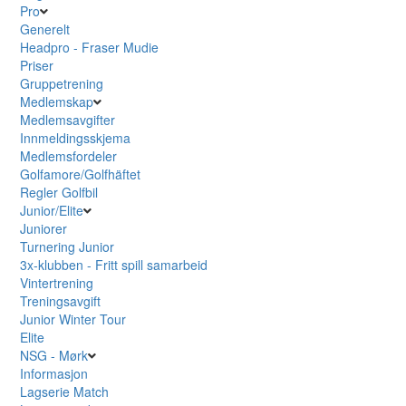
Pro
Generelt
Headpro - Fraser Mudie
Priser
Gruppetrening
Medlemskap
Medlemsavgifter
Innmeldingsskjema
Medlemsfordeler
Golfamore/Golfhäftet
Regler Golfbil
Junior/Elite
Juniorer
Turnering Junior
3x-klubben - Fritt spill samarbeid
Vintertrening
Treningsavgift
Junior Winter Tour
Elite
NSG - Mørk
Informasjon
Lagserie Match