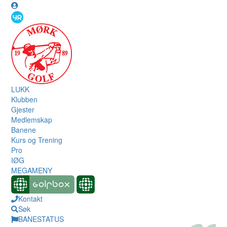
LUKK
Klubben
Gjester
Medlemskap
Banene
Kurs og Trening
Pro
IØG
MEGAMENY
Kontakt
Søk
BANESTATUS