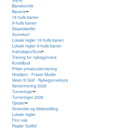
Banekomite
Banene
18 hulls banen
9-hulls banen
Slopetabeller
Scorekort
Lokale regler 18-hulls banen
Lokale regler 9-hulls banen
Instruksjon/Kurs
Trening for nybegynnere
Kurstilbud
Priser privatundervisning
Headpro - Fraser Mudie
Veien til Golf - Nybegynnerkurs
Seniortrening 2026
Turneringer
Turneringer 2026
Gjester
Greenfee og tidsbestilling
Lokale regler
Finn oss
Regler Golfbil