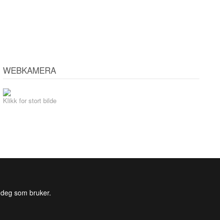
WEBKAMERA
Klikk for stort bilde
l deg som bruker.