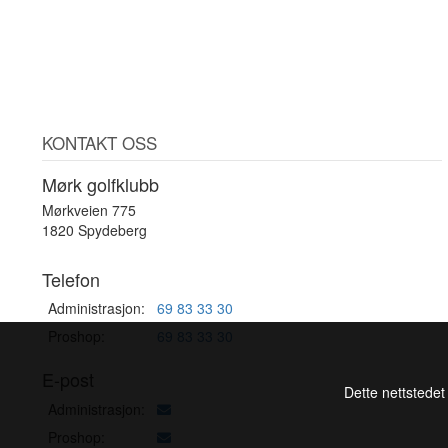
KONTAKT OSS
Mørk golfklubb
Mørkveien 775
1820 Spydeberg
Telefon
Administrasjon:
69 83 33 30
Proshop:
69 83 33 30
E-post
Dette nettstedet
Administrasjon:
Proshop: