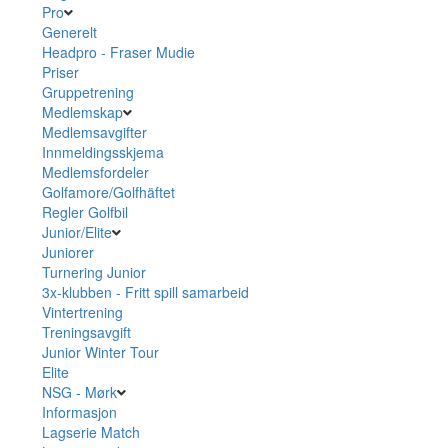
Pro
Generelt
Headpro - Fraser Mudie
Priser
Gruppetrening
Medlemskap
Medlemsavgifter
Innmeldingsskjema
Medlemsfordeler
Golfamore/Golfhäftet
Regler Golfbil
Junior/Elite
Juniorer
Turnering Junior
3x-klubben - Fritt spill samarbeid
Vintertrening
Treningsavgift
Junior Winter Tour
Elite
NSG - Mørk
Informasjon
Lagserie Match