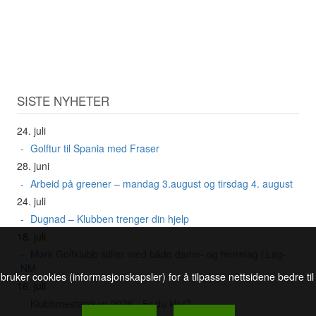
SISTE NYHETER
24. juli
Golftur til Spania med Fraser
28. juni
Arbeid på greener – mandag 3.august og tirsdag 4. august
24. juli
Dugnad – Klubben trenger din hjelp
18. juli
Mørk Golfklubb stiller med både dame- og herrelag i Lag-
NM
 bruker cookies (informasjonskapsler) for å tilpasse nettsidene bedre ti
16. juli
Klubbmesterskap 2026 - Er du klar?