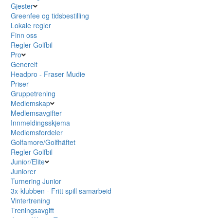
Gjester
Greenfee og tidsbestilling
Lokale regler
Finn oss
Regler Golfbil
Pro
Generelt
Headpro - Fraser Mudie
Priser
Gruppetrening
Medlemskap
Medlemsavgifter
Innmeldingsskjema
Medlemsfordeler
Golfamore/Golfhäftet
Regler Golfbil
Junior/Elite
Juniorer
Turnering Junior
3x-klubben - Fritt spill samarbeid
Vintertrening
Treningsavgift