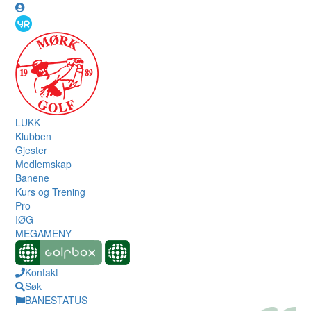
LUKK
Klubben
Gjester
Medlemskap
Banene
Kurs og Trening
Pro
IØG
MEGAMENY
Kontakt
Søk
BANESTATUS