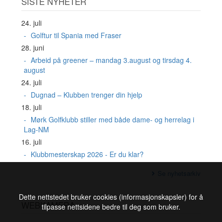
SISTE NYHETER
24. juli
Golftur til Spania med Fraser
28. juni
Arbeid på greener – mandag 3.august og tirsdag 4.
august
24. juli
Dugnad – Klubben trenger din hjelp
18. juli
Mørk Golfklubb stiller med både dame- og herrelag i
Lag-NM
16. juli
Klubbmesterskap 2026 - Er du klar?
Se nyhetsarkiv
Dette nettstedet bruker cookies (informasjonskapsler) for å
WEBKAMERA
tilpasse nettsidene bedre til deg som bruker.