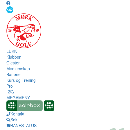
LUKK
Klubben
Gjester
Medlemskap
Banene
Kurs og Trening
Pro
IØG
MEGAMENY
Kontakt
Søk
BANESTATUS