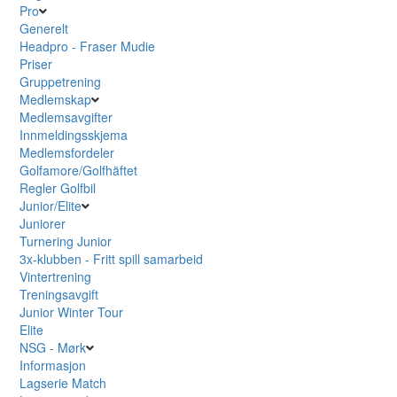
Pro
Generelt
Headpro - Fraser Mudie
Priser
Gruppetrening
Medlemskap
Medlemsavgifter
Innmeldingsskjema
Medlemsfordeler
Golfamore/Golfhäftet
Regler Golfbil
Junior/Elite
Juniorer
Turnering Junior
3x-klubben - Fritt spill samarbeid
Vintertrening
Treningsavgift
Junior Winter Tour
Elite
NSG - Mørk
Informasjon
Lagserie Match