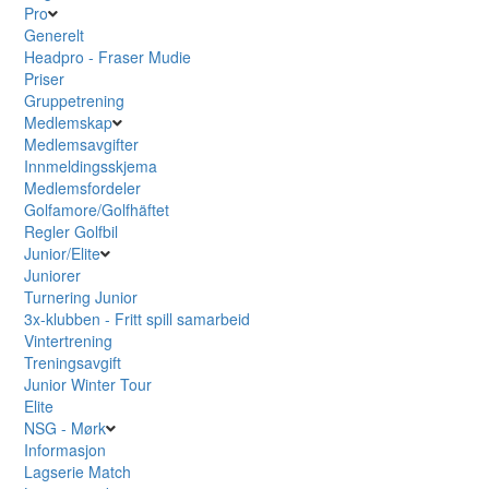
Pro
Generelt
Headpro - Fraser Mudie
Priser
Gruppetrening
Medlemskap
Medlemsavgifter
Innmeldingsskjema
Medlemsfordeler
Golfamore/Golfhäftet
Regler Golfbil
Junior/Elite
Juniorer
Turnering Junior
3x-klubben - Fritt spill samarbeid
Vintertrening
Treningsavgift
Junior Winter Tour
Elite
NSG - Mørk
Informasjon
Lagserie Match