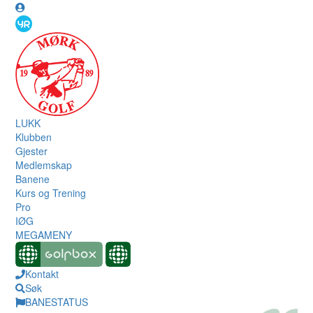
LUKK
Klubben
Gjester
Medlemskap
Banene
Kurs og Trening
Pro
IØG
MEGAMENY
Kontakt
Søk
BANESTATUS