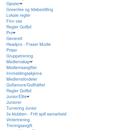
Gjester
Greenfee og tidsbestilling
Lokale regler
Finn oss
Regler Golfbil
Pro
Generelt
Headpro - Fraser Mudie
Priser
Gruppetrening
Medlemskap
Medlemsavgifter
Innmeldingsskjema
Medlemsfordeler
Golfamore/Golfhäftet
Regler Golfbil
Junior/Elite
Juniorer
Turnering Junior
3x-klubben - Fritt spill samarbeid
Vintertrening
Treningsavgift