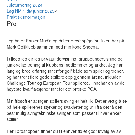
Juleturnering 2024
Lag NM 1.div junior 2025
Praktisk informasjon
Pro
Jeg heter Fraser Mudie og driver proshop/golfbutikken her på
Mørk Golfklubb sammen med min kone Sheena.
I tillegg jeg gir jeg privatundervisning, gruppeundervisning og
junior/elite trening til klubbens medlemmer og andre. Jeg har
lang og bred erfaring innenfor golf både som spiller og trener,
og har trent flere gode spillere opp gjennom årene, inkludert
Challenge Tour og European Tour spilleree, innehar en av de
høyeste kvalifiaksjoner innefor det britiske PGA.
Min filosofi er at ingen spillers sving er helt lik. Det er viktig å se
på hele spillerenes styrker og svakheter og ut i fra det få den
best mulig svingtekninske svingen som passer til hver enkelt
spiller.
Her i proshoppen finner du til enhver tid et godt utvalg av av