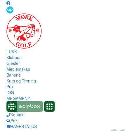
LUKK
Klubben
Gjester
Medlemskap
Banene
Kurs og Trening
Pro
IØG
MEGAMENY
Kontakt
Søk
BANESTATUS