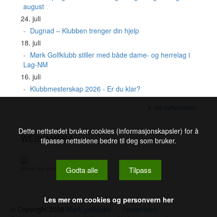
august
24. juli
Dugnad – Klubben trenger din hjelp
18. juli
Mørk Golfklubb stiller med både dame- og herrelag i
Lag-NM
16. juli
Klubbmesterskap 2026 - Er du klar?
Se nyhetsarkiv
Dette nettstedet bruker cookies (informasjonskapsler) for å
WEBKAMERA
tilpasse nettsidene bedre til deg som bruker.
Klikk for stort bilde
Godta alle
Tilpass
Les mer om cookies og personvern her
© Copyright 2026
Mørk golfklubb
-
Personvern